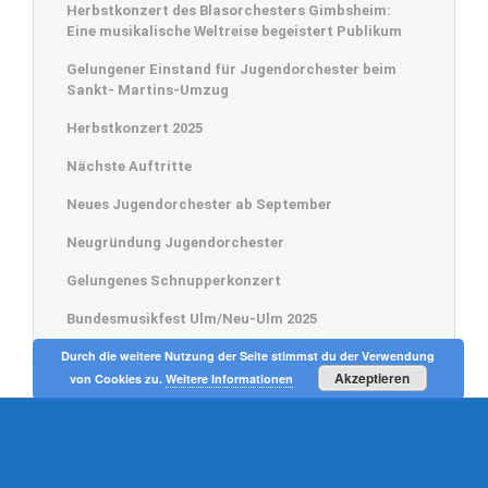
Herbstkonzert des Blasorchesters Gimbsheim:
Eine musikalische Weltreise begeistert Publikum
Gelungener Einstand für Jugendorchester beim
Sankt- Martins-Umzug
Herbstkonzert 2025
Nächste Auftritte
Neues Jugendorchester ab September
Neugründung Jugendorchester
Gelungenes Schnupperkonzert
Bundesmusikfest Ulm/Neu-Ulm 2025
© 2015 Gimbsheimer Blasorchester • Konzeption -> Text:
Bärbel Folten
•
Durch die weitere Nutzung der Seite stimmst du der Verwendung
Gestaltung:
Ursula Minkenberg
Akzeptieren
von Cookies zu.
Weitere Informationen