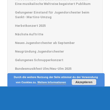
Eine musikalische Weltreise begeistert Publikum
Gelungener Einstand für Jugendorchester beim
Sankt- Martins-Umzug
Herbstkonzert 2025
Nächste Auftritte
Neues Jugendorchester ab September
Neugründung Jugendorchester
Gelungenes Schnupperkonzert
Bundesmusikfest Ulm/Neu-Ulm 2025
© 2015 Gimbsheimer Blasorchester • Konzeption -> Text:
Bärbel Folten
•
Durch die weitere Nutzung der Seite stimmst du der Verwendung
Gestaltung:
Ursula Minkenberg
Akzeptieren
von Cookies zu.
Weitere Informationen