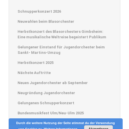
Schnupperkonzert 2026
Neuwahlen beim Blasorchester
Herbstkonzert des Blasorchesters Gimbsheim:
Eine musikalische Weltreise begeistert Publikum
Gelungener Einstand für Jugendorchester beim
Sankt- Martins-Umzug
Herbstkonzert 2025
Nächste Auftritte
Neues Jugendorchester ab September
Neugründung Jugendorchester
Gelungenes Schnupperkonzert
Bundesmusikfest Ulm/Neu-Ulm 2025
© 2015 Gimbsheimer Blasorchester • Konzeption -> Text:
Bärbel Folten
•
Durch die weitere Nutzung der Seite stimmst du der Verwendung
Gestaltung:
Ursula Minkenberg
Akzeptieren
von Cookies zu.
Weitere Informationen