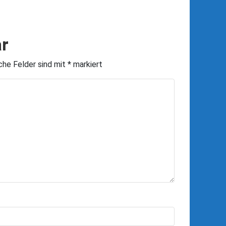
r
iche Felder sind mit
*
markiert