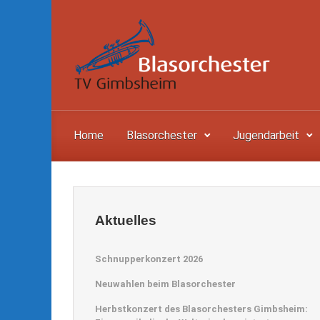
Zum Hauptinhalt springen
Home
Blasorchester
Jugendarbeit
Aktuelles
Schnupperkonzert 2026
Neuwahlen beim Blasorchester
Herbstkonzert des Blasorchesters Gimbsheim: